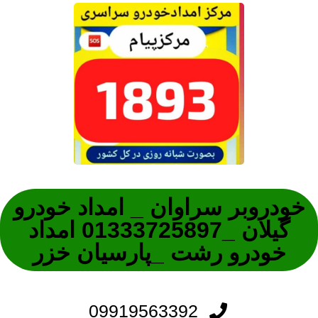
خودروبر سراوان _ امداد خودرو
گیلان _01333725897 امداد
خودرو رشت _پارسیان خزر
09919563392