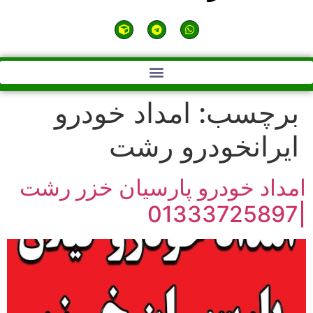
برچسب:
امداد خودرو
ایرانخودرو رشت
امداد خودرو پارسیان خزر رشت
|01333725897