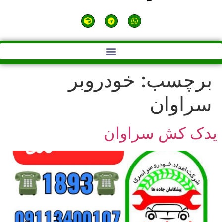
برچسب:
خودروبر
سراوان
یدک کش سراوان