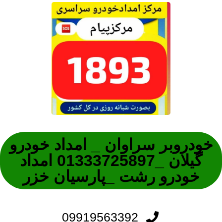
خودروبر سراوان _ امداد خودرو
گیلان _01333725897 امداد
خودرو رشت _پارسیان خزر
09919563392